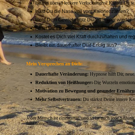
Lauern überall leckere Verlockungen? Kannst Du sc
Hast Du die Nase voll vom Kalorienzählen?
Geht Dein Gewicht trotz Diäten immer wieder
Fällst Du trotz eiserner Disziplin immer wieder
Kostet es Dich viel Kraft durchzuhalten und 
Bleibt ein dauerhafter Diät-Erfolg aus?
Mein Versprechen an Dich:
Dauerhafte Veränderung:
Hypnose hilft Dir, neu
Reduktion von Heißhunger:
Die Wurzeln emotion
Motivation zu Bewegung und gesunder Ernähr
Mehr Selbstvertrauen:
Du stärkst Deine innere Kr
Jeder Mensch ist einzigartig, und so ist auch jede Sitz
funktioniert.