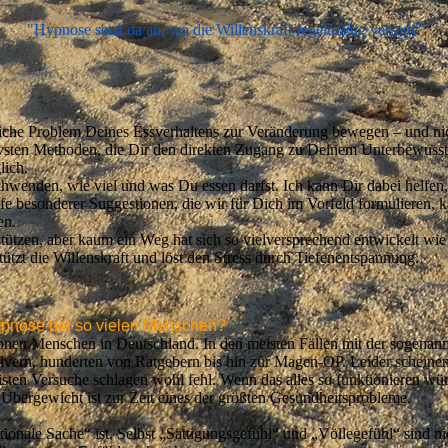
"Hypnose setzt da an, wo die Willenskraft regelmäßig versagt"
che Problem Deines Essverhaltens zur Veränderung bewegen – und nic
ivsten Methoden, die Dir den direkten Zugang zu Deinem Unterbewusst
lich.
wenden, wie viel und was Du essen darfst. Ich kann Dir dabei helfen
fe besonderer Suggestionen, die wir für Dich im Vorfeld formulieren, k
en.
tützen, aber kaum ein Weg hat sich so vielversprechend entwickelt wie
zt die Willenskraft und löst den Stress durch Tiefenentspannung.
Hypnose bei so vielen Menschen?
onen Menschen in Deutschland. In den meisten Fällen mit der sogenan
ulvern, hunderten von Ratgebern bis hin zur Magen-OP. Leider scheinen
isten Versuche schlagen wohl fehl. Wenn das alles so funktionieren wü
bergewicht ist zur Zeit eines der größten Gesundheitsprobleme.
ionale Sache“ ist. Selbst „Sättigungsgefühl“ und „Völlegefühl“ sind ni