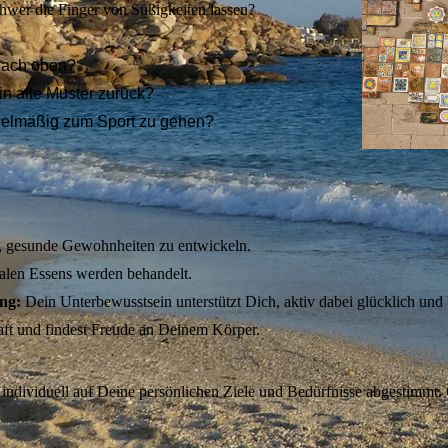
hwer die Finger von Süßigkeiten lassen?
 nach oben?
 in alte Muster zurück?
regelmäßig zum Sport zu gehen?
e, gesunde Gewohnheiten zu entwickeln.
alen Essens werden behandelt.
ung:
Dein Unterbewusstsein unterstützt Dich, aktiv dabei glücklich und
aft und findest Freude an Deinem Körper.
ung individuell auf Deine persönlichen Ziele und Bedürfnisse abgestimm