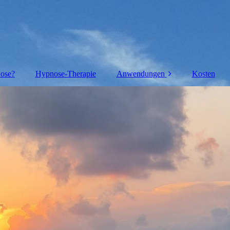
nose?
Hypnose-Therapie
Anwendungen
Kosten
Hypno-Analyse
Regression
Blockaden lösen
Selbstwert stärken
Angstfrei
Stressfrei
Burnout
Schmerzen