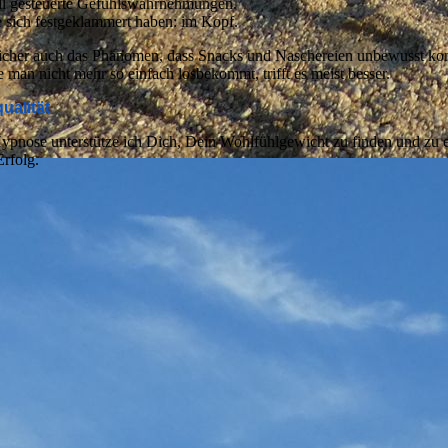
ll gesteuerte Gefühlswahrnehmungen.
e sich festgeklammert haben: im Kopf.
cher auch das Phänomen, dass Snacks und Naschereien unbewusst ko
an nicht mehr so einfach losbekommt, trifft es meist besser.
ualität
 Hypnose unterstütze ich Dich, Dein Wohlfühlgewicht zu finden und zu 
rfolg.