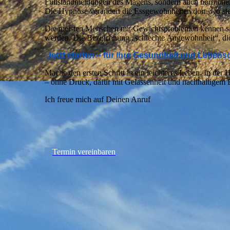
Füllstandmeldungen des Magens, sondern auch hormone
Die Hypnose verändert die Essgewohnheiten dort, wo si
Die meisten Menschen mit Gewichtsproblemen kennen si
werden. Die Bezeichnung „schlechte Angewohnheit“, die m
Jetzt starten – für Ihre Gesundheit und Lebensq
Mache den ersten Schritt in ein leichteres Leben. In der
– ohne Druck, dafür mit Gelassenheit und nachhaltigem E
Ich freue mich auf Deinen Anruf
Termin vereinbaren