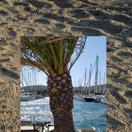
ht nur
sein
, wieder
annst
 die
nten
 die
rde wie
cht nur