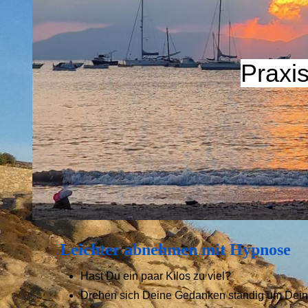
Praxi
Leichter abnehmen mit Hypnose
Hast Du ein paar Kilos zu viel?
Drehen sich Deine Gedanken ständig um Dei