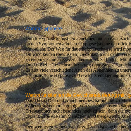
Warum Hypnose?
Durch Hypnose kannst Du abnehmen und so das ursächli
an den Symptomen arbeiten. Hypnose ist eine der effekt
ermöglicht. Der Weg für dauerhafte Ergebnisse wird mög
Du wirst keinen (bewussten) Gedanken mehr daran versch
zu einem gesunden Essverhalten zurück zu finden. Mithil
Du das Ziel, „Gewichtsreduzierung ohne Stress“, erreich
Es gibt viele verschiedene Arten das Abnehmen zu unters
Hypnose. Eine Hypnose zur Gewichtsreduzierung unterstüt
Warum funktioniert die Gewichtsreduzierung mit 
Das Thema Diät und Abnehmen beschäftigt täglich Milli
Willenskraftmethode, gefolgt von verschiedensten Diätp
Erfolgsquoten nicht besonders hoch zu sein, denn die me
geplant, gäbe es kaum Menschen mit Übergewicht. Aber Ü
Den wenigsten ist bewusst, dass „Essen ist eine hochemot