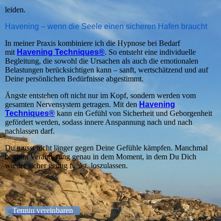
leiden.
Havening – wenn die Seele einen sicheren Hafen braucht
In meiner Praxis kombiniere ich die Hypnose bei Bedarf
mit
Havening Techniques®
. So entsteht eine individuelle
Begleitung, die sowohl die Ursachen als auch die emotionalen
Belastungen berücksichtigen kann – sanft, wertschätzend und auf
Deine persönlichen Bedürfnisse abgestimmt.
Ängste entstehen oft nicht nur im Kopf, sondern werden vom
gesamten Nervensystem getragen. Mit den
Havening
Techniques®
kann ein Gefühl von Sicherheit und Geborgenheit
gefördert werden, sodass innere Anspannung nach und nach
nachlassen darf.
Du musst nicht länger gegen Deine Gefühle kämpfen. Manchmal
beginnt Veränderung genau in dem Moment, in dem Du Dich
wieder sicher genug fühlst, loszulassen.
Termin vereinbaren