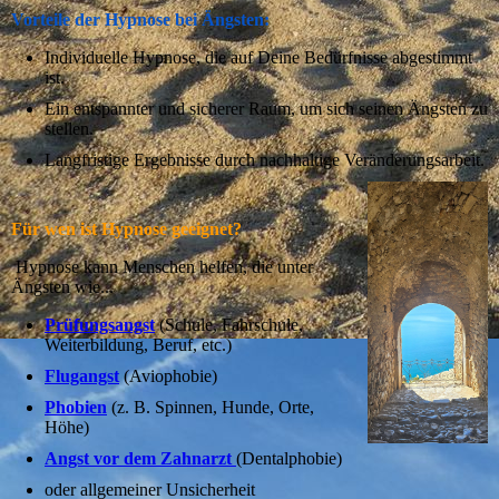
Vorteile der Hypnose bei Ängsten:
Individuelle Hypnose, die auf Deine Bedürfnisse abgestimmt
ist.
Ein entspannter und sicherer Raum, um sich seinen Ängsten zu
stellen.
Langfristige Ergebnisse durch nachhaltige Veränderungsarbeit.
Für wen ist Hypnose geeignet?
Hypnose kann Menschen helfen, die unter
Ängsten wie...
Prüfungsangst
(Schule, Fahrschule,
Weiterbildung, Beruf, etc.)
Flugangst
(Aviophobie)
Phobien
(z. B. Spinnen, Hunde, Orte,
Höhe)
Angst vor dem Zahnarzt
(Dentalphobie)
oder allgemeiner Unsicherheit