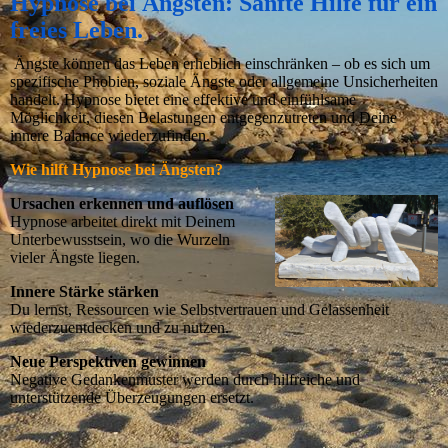
Hypnose bei Ängsten: Sanfte Hilfe für ein
freies Leben.
Ängste können das Leben erheblich einschränken – ob es sich um
spezifische Phobien, soziale Ängste oder allgemeine Unsicherheiten
handelt. Hypnose bietet eine effektive und einfühlsame
Möglichkeit, diesen Belastungen entgegenzutreten und Deine
innere Balance wiederzufinden.
Wie hilft Hypnose bei Ängsten?
Ursachen erkennen und auflösen
Hypnose arbeitet direkt mit Deinem
Unterbewusstsein, wo die Wurzeln
vieler Ängste liegen.
Innere Stärke stärken
Du lernst, Ressourcen wie Selbstvertrauen und Gelassenheit
wiederzuentdecken und zu nutzen.
Neue Perspektiven gewinnen
Negative Gedankenmuster werden durch hilfreiche und
unterstützende Überzeugungen ersetzt.